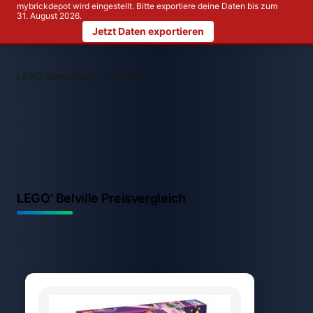
mybrickdepot wird eingestellt. Bitte exportiere deine Daten bis zum
31. August 2026.
Jetzt Daten exportieren
>
LEGO Datenbank
Suche
LEGO
Belville Preisvergleich
®