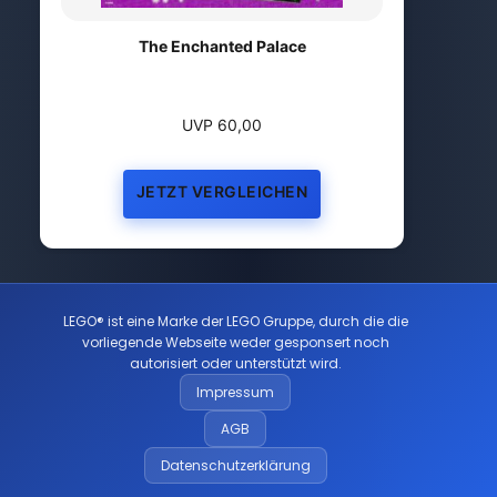
The Enchanted Palace
UVP 60,00
JETZT VERGLEICHEN
LEGO® ist eine Marke der LEGO Gruppe, durch die die
vorliegende Webseite weder gesponsert noch
autorisiert oder unterstützt wird.
Impressum
AGB
Datenschutzerklärung