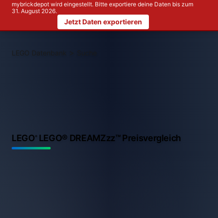
mybrickdepot wird eingestellt. Bitte exportiere deine Daten bis zum
31. August 2026.
Jetzt Daten exportieren
>
LEGO Datenbank
Suche
LEGO
LEGO® DREAMZzz™ Preisvergleich
®