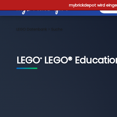
mybrickdepot wird einges
LEGO Datenbank
>
Suche
LEGO
LEGO® Education
®