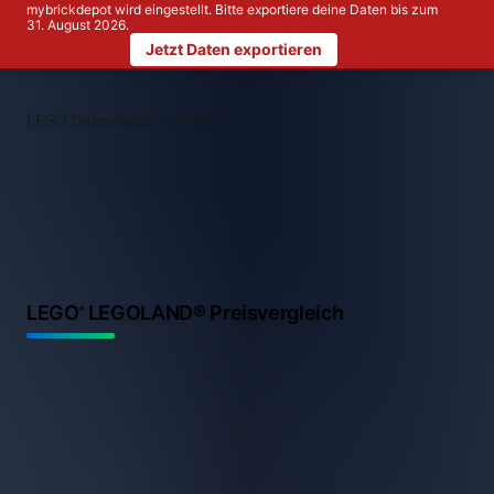
mybrickdepot wird eingestellt. Bitte exportiere deine Daten bis zum
31. August 2026.
Jetzt Daten exportieren
>
LEGO Datenbank
Suche
LEGO
LEGOLAND® Preisvergleich
®