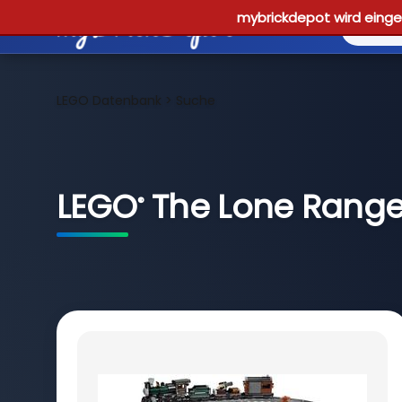
mybrickdepot wird einges
LEGO Datenbank
>
Suche
LEGO
The Lone Ranger
®