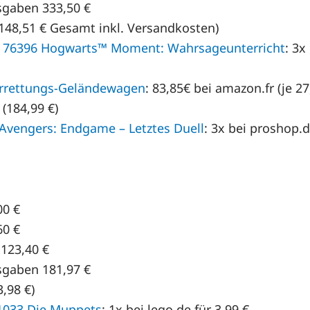
sgaben 333,50 €
(148,51 € Gesamt inkl. Versandkosten)
™ 76396 Hogwarts™ Moment: Wahrsageunterricht
: 3x
errettungs-Geländewagen
: 83,85€ bei amazon.fr (je 27
(184,99 €)
Avengers: Endgame – Letztes Duell
: 3x bei proshop.d
00 €
60 €
123,40 €
sgaben 181,97 €
3,98 €)
1033 Die Muppets
: 1x bei lego.de für 3.99 €