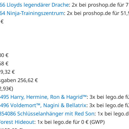
6 Lloyds legendärer Drache
: 2x bei proshop.de für 7
4 Ninja-Trainingszentrum
: 2x bei proshop.de für 51,
 €
00 €
68 €
9,32 €
sgaben 256,62 €
2,93€)
495 Harry, Hermine, Ron & Hagrid™
: 3x bei lego.de f
496 Voldemort™, Nagini & Bellatrix
: 3x bei lego.de fü
54086 Schlüsselanhänger mit Red Son
: 1x bei lego.d
Forest Hideout
: 1x bei lego.de für 0 € (GWP)