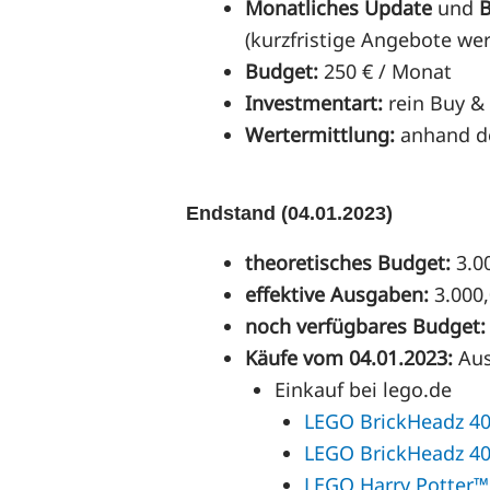
Monatliches Update
und
B
(kurzfristige Angebote we
Budget:
250 € / Monat
Investmentart:
rein Buy & 
Wertermittlung:
anhand de
Endstand (04.01.2023)
theoretisches Budget:
3.0
effektive Ausgaben:
3.000,
noch verfügbares Budget:
Käufe vom 04.01.2023:
Au
Einkauf bei lego.de
LEGO BrickHeadz 40
LEGO BrickHeadz 40
LEGO Harry Potter™