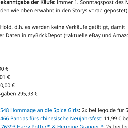
ekanntgabe der Käufe
: immer 1. Sonntagspost des 
rden wie oben erwähnt in den Storys vorab gepostet)
Hold, d.h. es werden keine Verkäufe getätigt, damit
r Daten in myBrickDepot (=aktuelle eBay und Amazo
00 €
01 €
0,00 €
sgaben 295,93 €
548 Hommage an die Spice Girls
: 2x bei lego.de für 
466 Pandas fürs chinesische Neujahrsfest:
11,99 € be
 76393 Harry Potter™ & Hermine Granger™
: 2x bei le