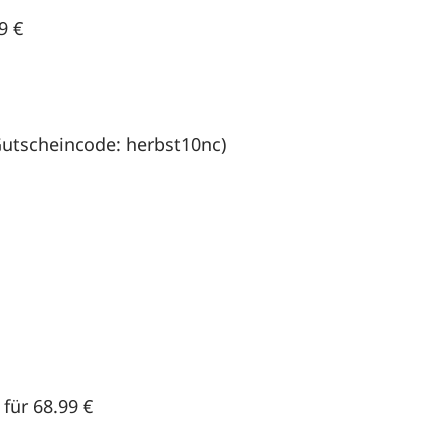
99 €
 (Gutscheincode: herbst10nc)
 für 68.99 €