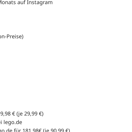
Monats auf Instagram
n-Preise)
59,98 € (je 29,99 €)
i lego.de
go.de für 181,98€ (je 90,99 €)