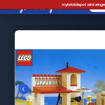
mybrickdepot wird einges
LEGO Themen
>
LEGO System
>
LEGO 10036 Pizza-To-G