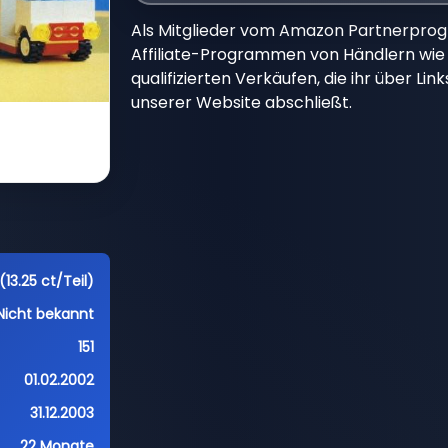
Als Mitglieder vom Amazon Partnerpro
Affiliate-Programmen von Händlern wie 
qualifizierten Verkäufen, die ihr über Li
unserer Website abschließt.
(13.25 ct/Teil)
Nicht bekannt
151
01.02.2002
31.12.2003
22 Monate