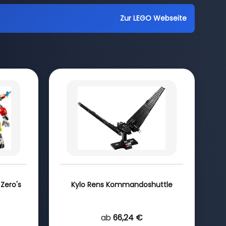
Zur LEGO Webseite
Zero's
Kylo Rens Kommandoshuttle
ab
66,24 €