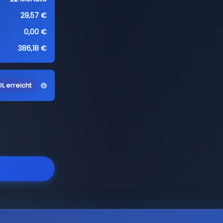
29,57 €
0,00 €
386,18 €
L erreicht