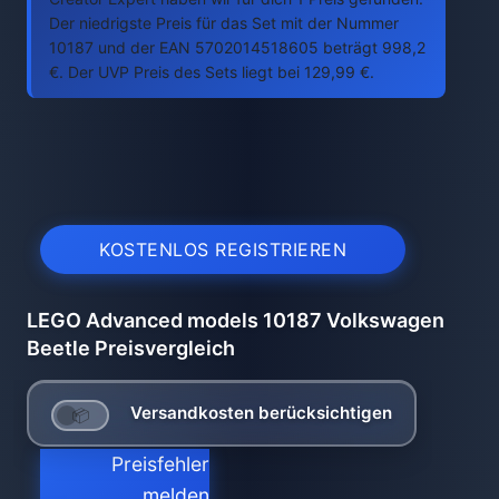
Der niedrigste Preis für das Set mit der Nummer
10187 und der EAN 5702014518605 beträgt 998,2
€. Der UVP Preis des Sets liegt bei 129,99 €.
KOSTENLOS REGISTRIEREN
LEGO Advanced models 10187 Volkswagen
Beetle Preisvergleich
Versandkosten berücksichtigen
Preisfehler
melden