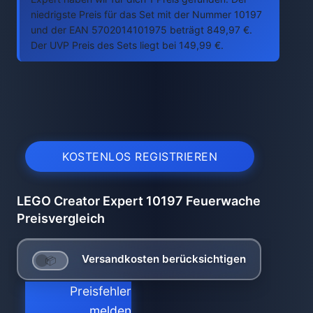
niedrigste Preis für das Set mit der Nummer 10197
und der EAN 5702014101975 beträgt 849,97 €.
Der UVP Preis des Sets liegt bei 149,99 €.
KOSTENLOS REGISTRIEREN
LEGO Creator Expert 10197 Feuerwache
Preisvergleich
Versandkosten berücksichtigen
Preisfehler
melden