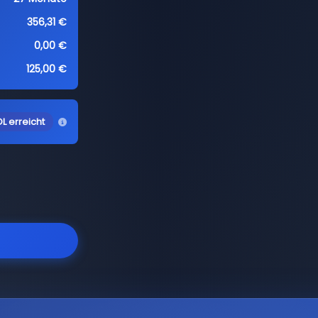
356,31 €
0,00 €
125,00 €
L erreicht