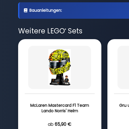
Bauanleitungen:
Weitere LEGO
Sets
®
McLaren Mastercard F1 Team
Gru 
Lando Norris' Helm
ab
65,90 €