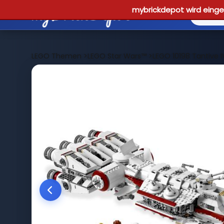
mybrickdepot wird einges
LEGO Themen
>
LEGO Star Wars™
>
LEGO 10198 Tantive I