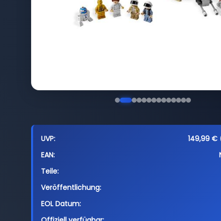
UVP:
149,99 € 
EAN:
Teile:
Veröffentlichung:
EOL Datum:
Offiziell verfügbar: