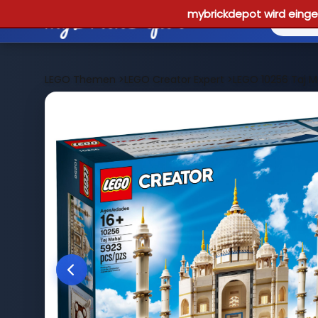
mybrickdepot wird einges
LEGO Themen
>
LEGO Creator Expert
>
LEGO 10256 Taj M