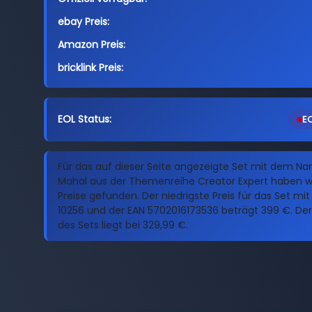
ebay Preis:
Amazon Preis:
bricklink Preis:
EOL Status:
EO
Für das auf dieser Seite angezeigte Set mit dem N
Mahal aus der Themenreihe Creator Expert haben wir
Preise gefunden. Der niedrigste Preis für das Set m
10256 und der EAN 5702016173536 beträgt 399 €. Der
des Sets liegt bei 329,99 €.