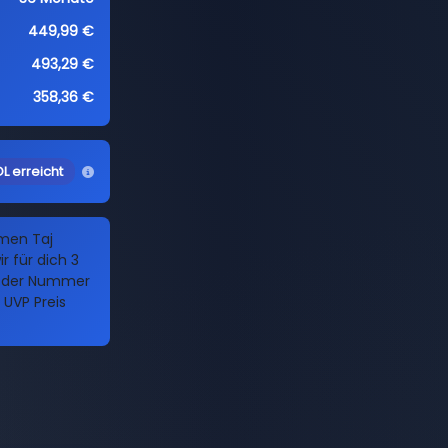
449,99 €
493,29 €
358,36 €
L erreicht
amen Taj
 für dich 3
it der Nummer
 UVP Preis