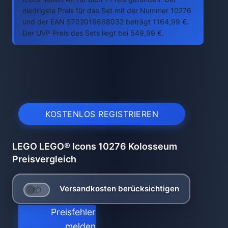
niedrigste Preis für das Set mit der Nummer 10276
und der EAN 5702016668032 beträgt 1164,99 €.
Der UVP Preis des Sets liegt bei 549,99 €.
KOSTENLOS REGISTRIEREN
LEGO LEGO® Icons 10276 Kolosseum
Preisvergleich
Versandkosten berücksichtigen
Preisfehler
melden