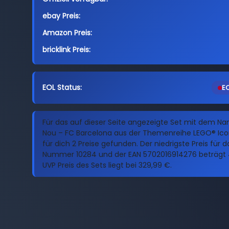
ebay Preis:
Amazon Preis:
bricklink Preis:
EOL Status:
EO
Für das auf dieser Seite angezeigte Set mit dem 
Nou – FC Barcelona aus der Themenreihe LEGO® Ico
für dich 2 Preise gefunden. Der niedrigste Preis für d
Nummer 10284 und der EAN 5702016914276 beträgt 4
UVP Preis des Sets liegt bei 329,99 €.