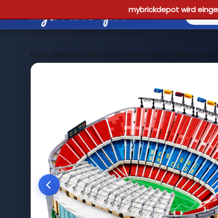
mybrickdepot wird einges
LEGO Themen
>
LEGO LEGO® Icons
>
LEGO 10284 Camp N