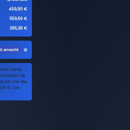
459,90 €
559,59 €
395,38 €
L erreicht
Namen Camp
ns haben wir
as Set mit der
19 €. Der