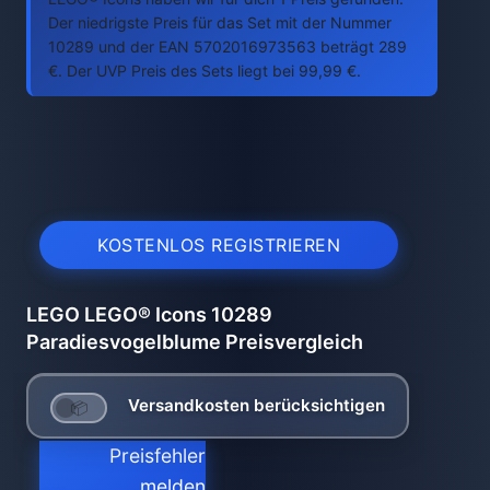
Der niedrigste Preis für das Set mit der Nummer
10289 und der EAN 5702016973563 beträgt 289
€. Der UVP Preis des Sets liegt bei 99,99 €.
KOSTENLOS REGISTRIEREN
LEGO LEGO® Icons 10289
Paradiesvogelblume Preisvergleich
Versandkosten berücksichtigen
Preisfehler
melden