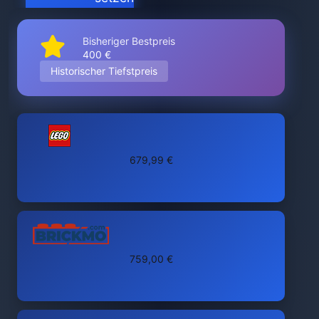
Bisheriger Bestpreis
400 €
Historischer Tiefstpreis
679,99 €
759,00 €