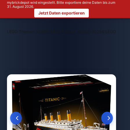
mybrickdepot wird eingestellt. Bitte exportiere deine Daten bis zum
31. August 2026.
Jetzt Daten exportieren
>
>
LEGO Themen
LEGO LEGO® Icons
LEGO 10294 LEGO Titanic