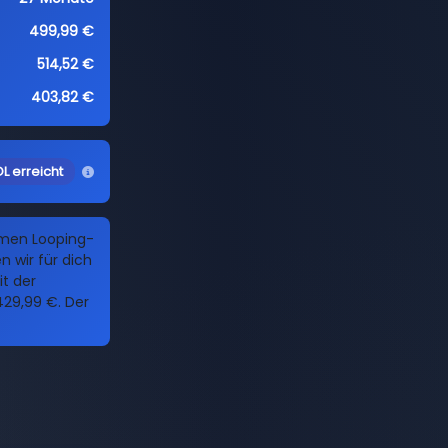
499,99 €
514,52 €
403,82 €
L erreicht
amen Looping-
 wir für dich
it der
29,99 €. Der