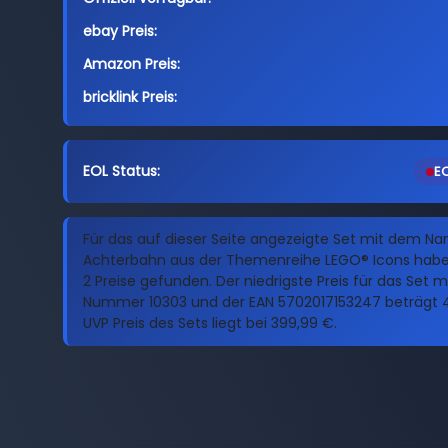
ebay Preis:
Amazon Preis:
bricklink Preis:
EOL Status:
EO
Für das auf dieser Seite angezeigte Set mit dem N
Achterbahn aus der Themenreihe LEGO® Icons haben
2 Preise gefunden. Der niedrigste Preis für das Set m
Nummer 10303 und der EAN 5702017153247 beträgt 4
UVP Preis des Sets liegt bei 399,99 €.