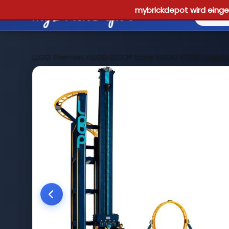
mybrickdepot wird einges
LEGO Themen
>
LEGO LEGO® Icons
>
LEGO 10303 Loopin