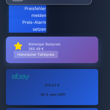
Preisfehler
melden
Preis-Alarm
setzen
Bisheriger Bestpreis
365.49 €
Historischer Tiefstpreis
419,50 €
-16 % vom UVP!