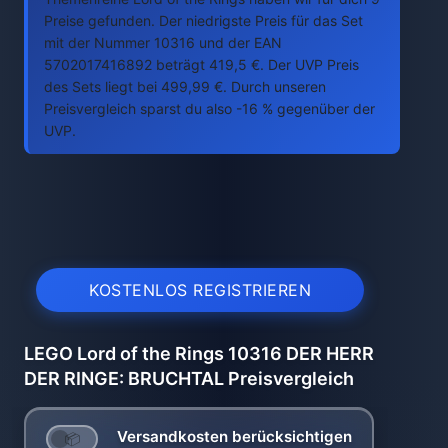
Preise gefunden. Der niedrigste Preis für das Set
mit der Nummer 10316 und der EAN
5702017416892 beträgt 419,5 €. Der UVP Preis
des Sets liegt bei 499,99 €. Durch unseren
Preisvergleich sparst du also -16 % gegenüber der
UVP.
KOSTENLOS REGISTRIEREN
LEGO Lord of the Rings 10316 DER HERR
DER RINGE: BRUCHTAL Preisvergleich
Versandkosten berücksichtigen