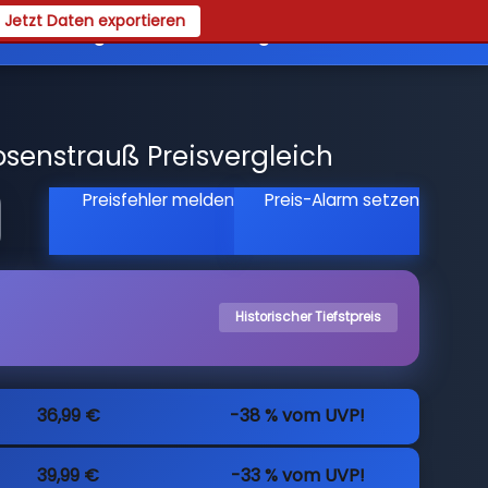
Jetzt Daten exportieren
es
Registrieren
Login
osenstrauß Preisvergleich
Preisfehler melden
Preis-Alarm setzen
Historischer Tiefstpreis
36,99 €
-38 % vom UVP!
39,99 €
-33 % vom UVP!