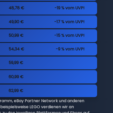
48,78 €
-19 % vom UVP!
49,90 €
-17 % vom UVP!
50,99 €
-15 % vom UVP!
54,34 €
-9 % vom UVP!
59,99 €
60,99 €
62,99 €
gramm, eBay Partner Network und anderen
beispielsweise LEGO verdienen wir an
nks zu den jeweiligen Plattformen und Shops auf