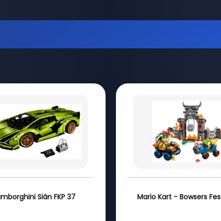
amborghini Sián FKP 37
Mario Kart - Bowsers Fe