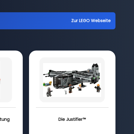
Zur LEGO Webseite
stung
Die Justifier™