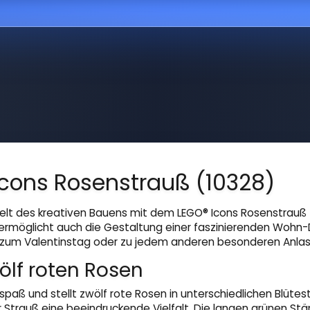
Icons Rosenstrauß (10328)
Welt des kreativen Bauens mit dem LEGO® Icons Rosenstrauß 
ermöglicht auch die Gestaltung einer faszinierenden Wohn-D
s zum Valentinstag oder zu jedem anderen besonderen Anlas
ölf roten Rosen
aß und stellt zwölf rote Rosen in unterschiedlichen Blütestad
trauß eine beeindruckende Vielfalt. Die langen grünen Stän