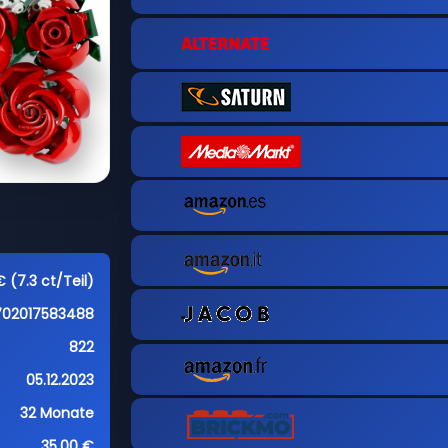
 (7.3 ct/Teil)
702017583488
822
05.12.2023
32 Monate
35,00 €