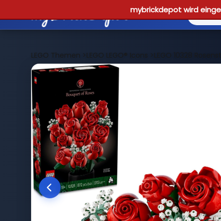
mybrickdepot wird einges
LEGO Themen
>
LEGO LEGO® Icons
>
LEGO 10328 Rosens