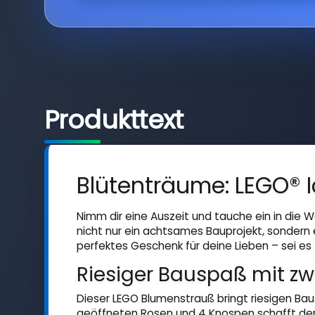
Produkttext
Blütenträume: LEGO® 
Nimm dir eine Auszeit und tauche ein in die 
nicht nur ein achtsames Bauprojekt, sondern 
perfektes Geschenk für deine Lieben – sei e
Riesiger Bauspaß mit zw
Dieser LEGO Blumenstrauß bringt riesigen Bausp
geöffneten Rosen und 4 Knospen schafft der S