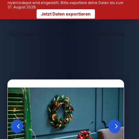
mybrickdepot wird eingestellt. Bitte exportiere deine Daten bis zum
31. August 2026.
Jetzt Daten exportieren
>
>
LEGO Themen
LEGO NEW
LEGO 10370 Weihnachtsstern