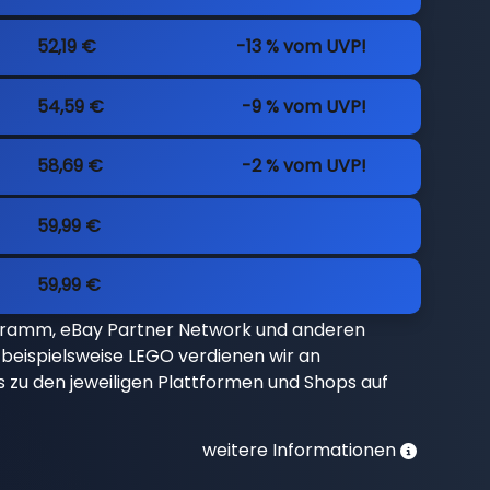
52,19 €
-13 % vom UVP!
54,59 €
-9 % vom UVP!
58,69 €
-2 % vom UVP!
59,99 €
59,99 €
gramm, eBay Partner Network und anderen
beispielsweise LEGO verdienen wir an
nks zu den jeweiligen Plattformen und Shops auf
weitere Informationen