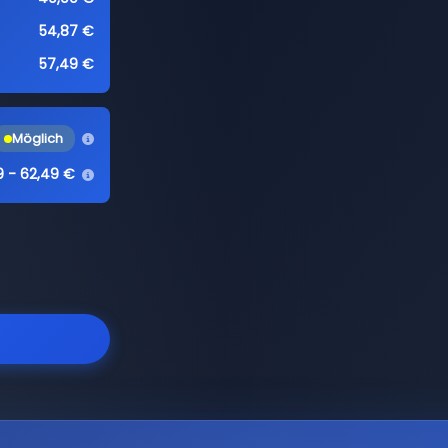
54,87 €
57,49 €
Möglich
9 - 62,49 €