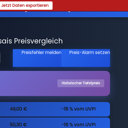
Jetzt Daten exportieren
es
Registrieren
Login
ais Preisvergleich
Preisfehler melden
Preis-Alarm setzen
Historischer Tiefstpreis
49,00 €
-18 % vom UVP!
50,30 €
-16 % vom UVP!