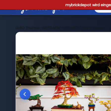
mybrickdepot wird einges
LEGO Themen
>
LEGO NEW
>
LEGO 10373 Mini-Bonsais