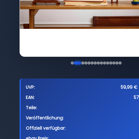
UVP:
59,99 € 
EAN:
5
Teile:
Veröffentlichung:
Offiziell verfügbar:
ebay Preis: