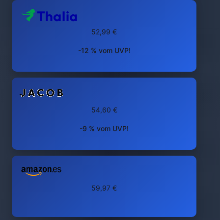
52,99 €
-12 % vom UVP!
54,60 €
-9 % vom UVP!
59,97 €