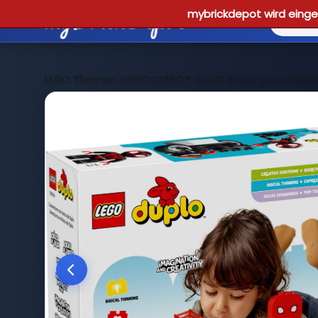
mybrickdepot wird einges
LEGO Themen
>
LEGO DUPLO®
>
LEGO 10424 Spins Moto