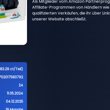
Als Mitglieder vom Amazon Partnerpro
Affiliate-Programmen von Händlern wie 
qualifizierten Verkäufen, die ihr über Li
unserer Website abschließt.
83.29 ct/Teil)
702017583792
24
11.05.2024
04.12.2025
19 Monate