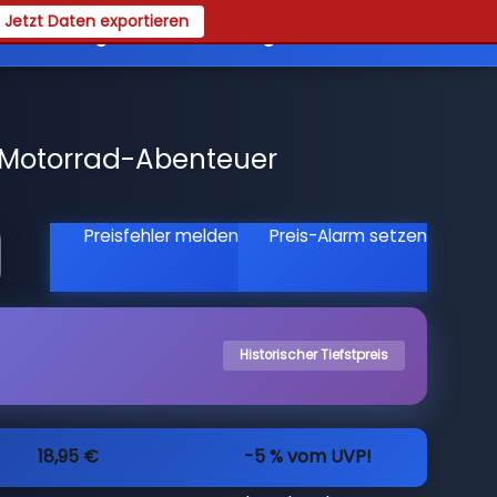
Jetzt Daten exportieren
es
Registrieren
Login
 Motorrad-Abenteuer
Preisfehler melden
Preis-Alarm setzen
Historischer Tiefstpreis
18,95 €
-5 % vom UVP!