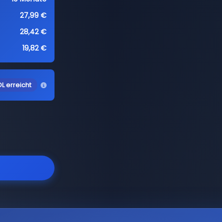
27,99 €
28,42 €
19,82 €
L erreicht