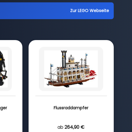
Zur LEGO Webseite
gger
Flussraddampfer
ab
264,90 €