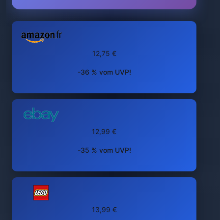
12,75 €
-36 % vom UVP!
12,99 €
-35 % vom UVP!
13,99 €