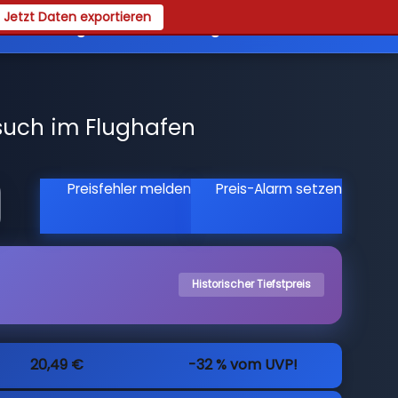
Jetzt Daten exportieren
es
Registrieren
Login
such im Flughafen
Preisfehler melden
Preis-Alarm setzen
Historischer Tiefstpreis
20,49 €
-32 % vom UVP!