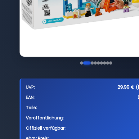
UVP:
29,99 € (1
EAN:
Teile:
Veröffentlichung:
Offiziell verfügbar:
ebay Preis: