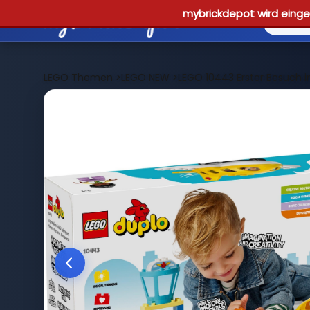
mybrickdepot wird einges
LEGO Themen
>
LEGO NEW
>
LEGO 10443 Erster Besuch 