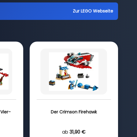
Zur LEGO Webseite
Vier-
Der Crimson Firehawk
ab
31,90 €