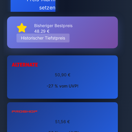
setzen
Bisheriger Bestpreis
48.29 €
Historischer Tiefstpreis
50,90 €
-27 % vom UVP!
51,56 €