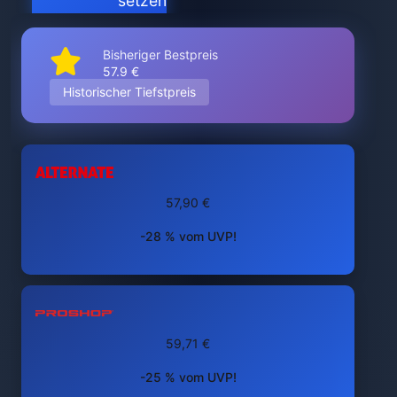
setzen
Bisheriger Bestpreis
57.9 €
Historischer Tiefstpreis
57,90 €
-28 % vom UVP!
59,71 €
-25 % vom UVP!