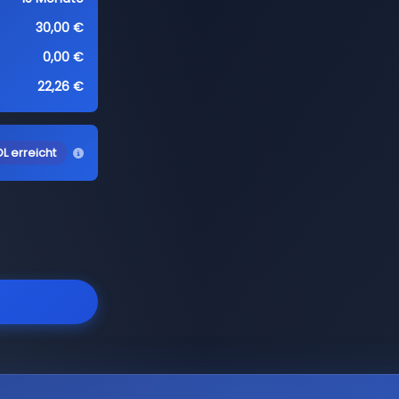
30,00 €
0,00 €
22,26 €
L erreicht