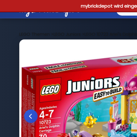
mybrickdepot wird einges
LEGO Themen
>
LEGO Juniors
>
LEGO 10723 Ariel's Dolphi