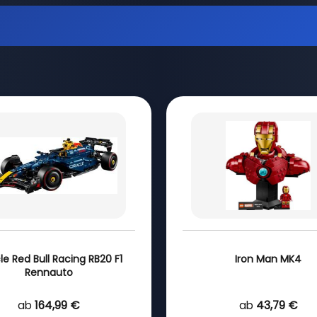
e Red Bull Racing RB20 F1
Iron Man MK4
Rennauto
ab
164,99 €
ab
43,79 €