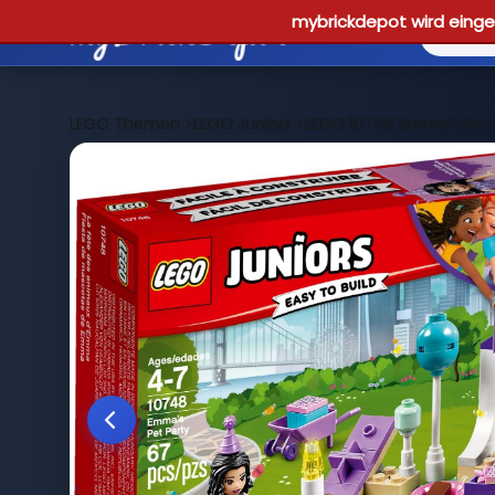
mybrickdepot wird einges
LEGO Themen
>
LEGO Juniors
>
LEGO 10748 Emma's Pet 