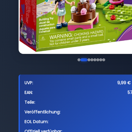
UVP:
9,99 € 
EAN:
5
Teile:
Veröffentlichung:
EOL Datum:
Offiziell verfügbar: