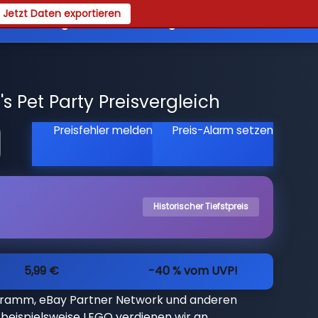
Jetzt Daten exportieren
es
Registrieren
Login
 Pet Party Preisvergleich
Preisfehler melden
Preis-Alarm setzen
Historischer Tiefstpreis
5,99 €
-40 % vom UVP!
gramm, eBay Partner Network und anderen
beispielsweise LEGO verdienen wir an