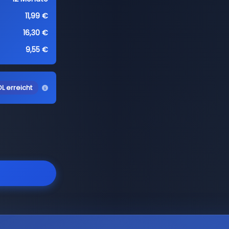
11,99 €
16,30 €
9,55 €
L erreicht