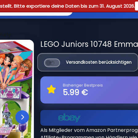
tellt. Bitte exportiere deine Daten bis zum 31. August 2026.
Reviews
Guid
Party
LEGO Juniors 10748 Emma's
Versandkosten berücksichtigen
Bisheriger Bestpreis
5.99 €
Als Mitglieder vom Amazon Partnerpro
Affiliate-Programmen von Händlern wie 