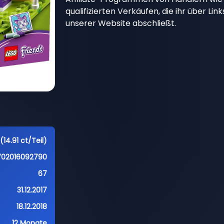
qualifizierten Verkäufen, die ihr über Li
unserer Website abschließt.
(14.91 ct/Teil)
702016092790
67
31.12.2017
18.12.2018
12 Monate