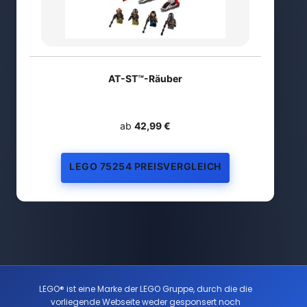
AT-ST™-Räuber
ab
42,99 €
LEGO 75254 PREISVERGLEICH
LEGO® ist eine Marke der LEGO Gruppe, durch die die
vorliegende Webseite weder gesponsert noch