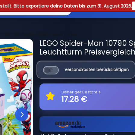
tellt. Bitte exportiere deine Daten bis zum 31. August 2026.
Reviews
Guid
 Team an Green Goblins Leuchtturm
LEGO Spider-Man 10790 S
Leuchtturm Preisvergleic
Versandkosten berücksichtigen
Bisheriger Bestpreis
17.28 €