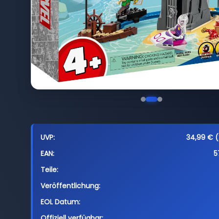
UVP:
34,99 € (
EAN:
5
Teile:
Veröffentlichung:
EOL Datum:
Offiziell verfügbar: