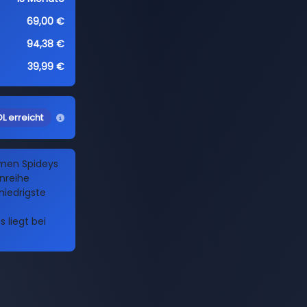
69,00 €
94,38 €
39,99 €
L erreicht
amen Spideys
nreihe
niedrigste
 liegt bei