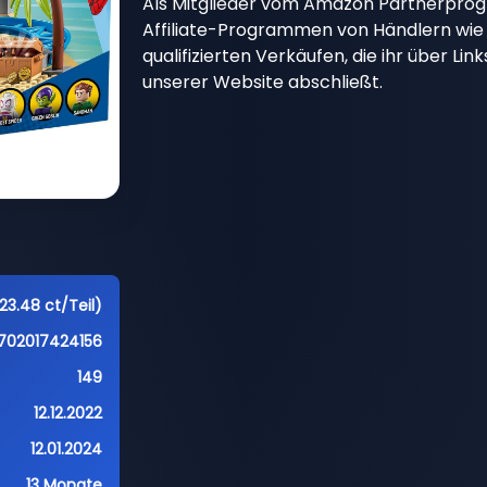
Als Mitglieder vom Amazon Partnerpro
Affiliate-Programmen von Händlern wie 
qualifizierten Verkäufen, die ihr über Li
unserer Website abschließt.
23.48 ct/Teil)
702017424156
149
12.12.2022
12.01.2024
13 Monate