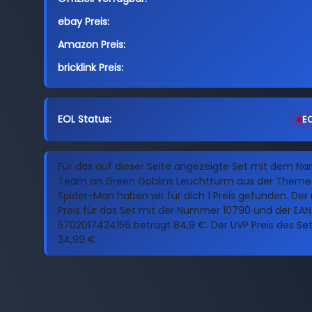
ebay Preis:
Amazon Preis:
bricklink Preis:
EOL Status:
EO
Für das auf dieser Seite angezeigte Set mit dem N
Team an Green Goblins Leuchtturm aus der Theme
Spider-Man haben wir für dich 1 Preis gefunden. Der 
Preis für das Set mit der Nummer 10790 und der EAN
5702017424156 beträgt 84,9 €. Der UVP Preis des Sets
34,99 €.