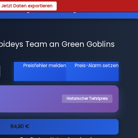
Jetzt Daten exportieren
es
Registrieren
Login
pideys Team an Green Goblins
h
Preisfehler melden
Preis-Alarm setzen
Historischer Tiefstpreis
84,90 €