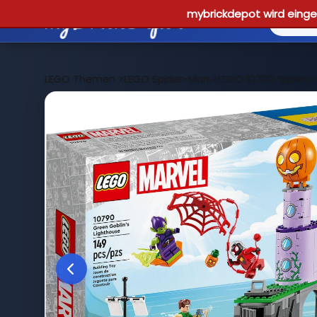
mybrickdepot wird einges
LEGO Themen
>
LEGO Spider-Man
>
LEGO 10790 Spideys