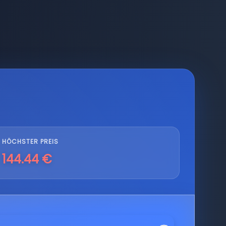
HÖCHSTER PREIS
144.44 €