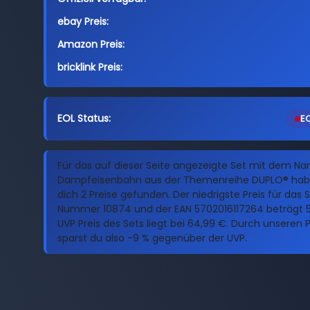
ebay Preis:
Amazon Preis:
bricklink Preis:
EOL Status:
EO
Für das auf dieser Seite angezeigte Set mit dem N
Dampfeisenbahn aus der Themenreihe DUPLO® habe
dich 2 Preise gefunden. Der niedrigste Preis für das 
Nummer 10874 und der EAN 5702016117264 beträgt 5
UVP Preis des Sets liegt bei 64,99 €. Durch unseren P
sparst du also -9 % gegenüber der UVP.