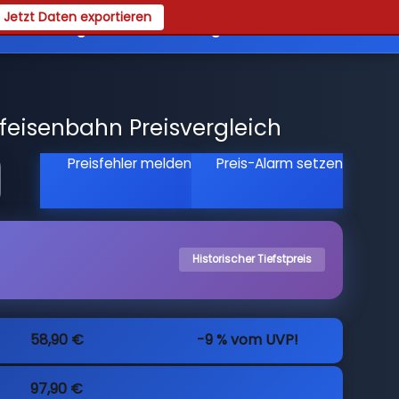
Jetzt Daten exportieren
es
Registrieren
Login
eisenbahn Preisvergleich
Preisfehler melden
Preis-Alarm setzen
Historischer Tiefstpreis
58,90 €
-9 % vom UVP!
97,90 €