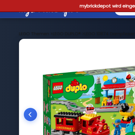
mybrickdepot wird einges
LEGO Themen
>
LEGO DUPLO®
>
LEGO 10874 Dampfeise