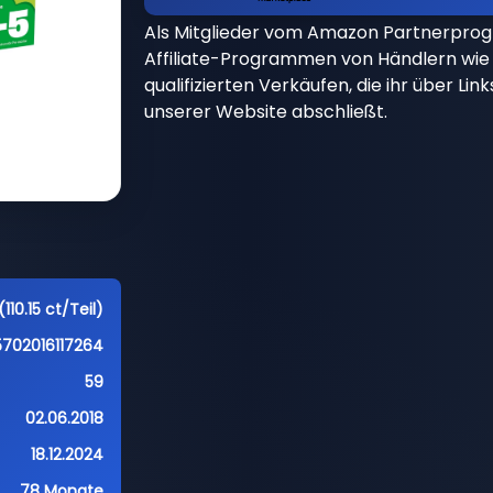
Als Mitglieder vom Amazon Partnerpro
Affiliate-Programmen von Händlern wie 
qualifizierten Verkäufen, die ihr über Li
unserer Website abschließt.
110.15 ct/Teil)
5702016117264
59
02.06.2018
18.12.2024
78 Monate