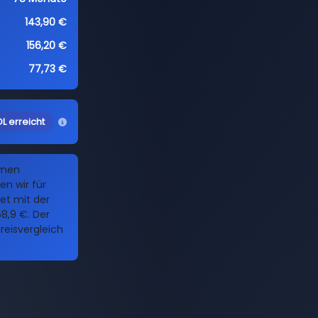
143,90 €
156,20 €
77,73 €
L erreicht
amen
n wir für
Set mit der
8,9 €. Der
reisvergleich