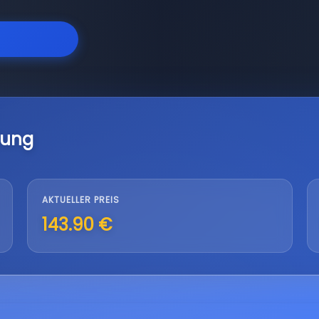
lung
AKTUELLER PREIS
143.90 €