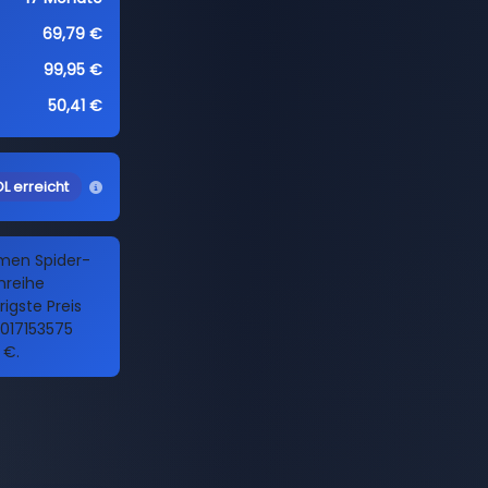
69,79 €
99,95 €
50,41 €
L erreicht
amen Spider-
nreihe
igste Preis
017153575
 €.