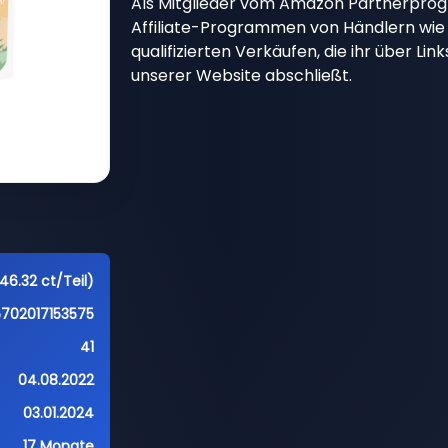
Als Mitglieder vom Amazon Partnerpro
Affiliate-Programmen von Händlern wie 
qualifizierten Verkäufen, die ihr über Li
unserer Website abschließt.
46.32 ct/Teil)
5702017153575
41
04.08.2022
03.01.2024
17 Monate