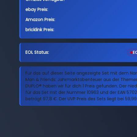
ebay Preis:
Amazon Preis:
bricklink Preis:
EOL Status:
EO
Für das auf dieser Seite angezeigte Set mit dem N
Man & Friends: Jahrmarktabenteuer aus der Theme
DUPLO® haben wir für dich 1 Preis gefunden. Der niedr
für das Set mit der Nummer 10963 und der EAN 5702
beträgt 97,8 €. Der UVP Preis des Sets liegt bei 59,99