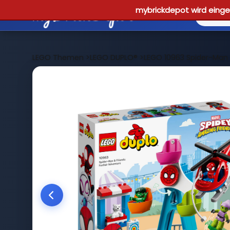
mybrickdepot wird einges
LEGO Themen
>
LEGO DUPLO®
>
LEGO 10963 Spider-Man 