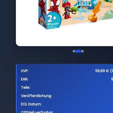
UVP:
59,99 € (1
EAN:
Teile:
Veröffentlichung:
EOL Datum:
Offiziell verfügbar: