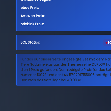
ebay Preis:
Amazon Preis:
bricklink Preis:
EOL Status:
EO
Für das auf dieser Seite angezeigte Set mit dem N
Tiere Südamerikas aus der Themenreihe DUPLO® hab
dich 1 Preis gefunden. Der niedrigste Preis für das Se
Nummer 10973 und der EAN 5702017155906 beträgt 1
UVP Preis des Sets liegt bei 49,99 €.