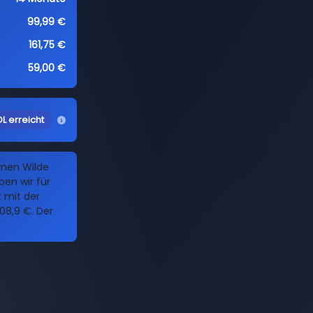
99,99 €
161,75 €
59,00 €
L erreicht
amen Wilde
en wir für
t mit der
08,9 €. Der