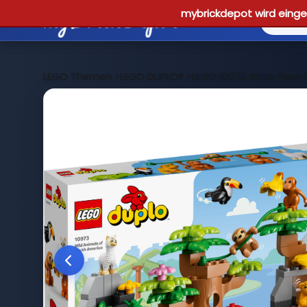
mybrickdepot wird einges
LEGO Themen
>
LEGO DUPLO®
>
LEGO 10973 Wilde Tiere