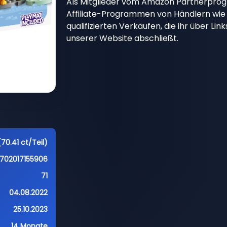
Als Mitglieder vom Amazon Partnerpro
Affiliate-Programmen von Händlern wie 
qualifizierten Verkäufen, die ihr über Li
unserer Website abschließt.
70.41 ct/Teil)
702017155906
71
04.08.2022
25.10.2023
14 Monate