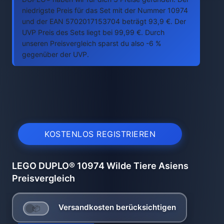
niedrigste Preis für das Set mit der Nummer 10974
und der EAN 5702017153704 beträgt 93,9 €. Der
UVP Preis des Sets liegt bei 99,99 €. Durch
unseren Preisvergleich sparst du also -6 %
gegenüber der UVP.
KOSTENLOS REGISTRIEREN
LEGO DUPLO® 10974 Wilde Tiere Asiens
Preisvergleich
Versandkosten berücksichtigen