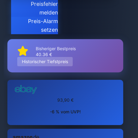
Preisfehler
melden
Preis-Alarm
setzen
Bisheriger Bestpreis
40.36 €
Historischer Tiefstpreis
93,90 €
-6 % vom UVP!