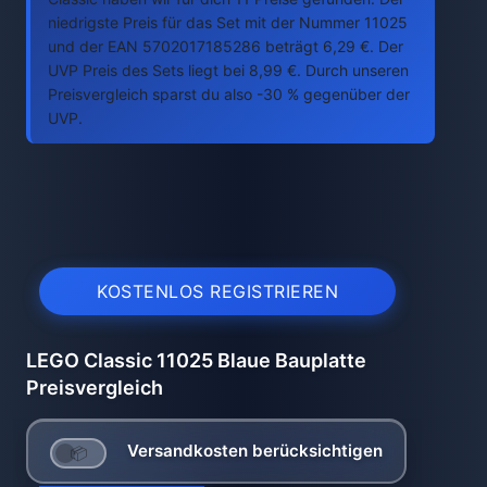
niedrigste Preis für das Set mit der Nummer 11025
und der EAN 5702017185286 beträgt 6,29 €. Der
UVP Preis des Sets liegt bei 8,99 €. Durch unseren
Preisvergleich sparst du also -30 % gegenüber der
UVP.
KOSTENLOS REGISTRIEREN
LEGO Classic 11025 Blaue Bauplatte
Preisvergleich
Versandkosten berücksichtigen