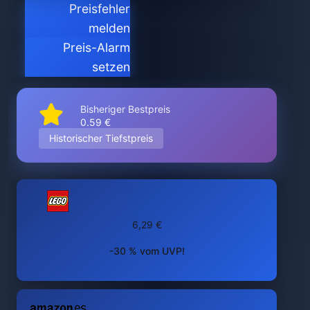
Preisfehler
melden
Preis-Alarm
setzen
Bisheriger Bestpreis
0.59 €
Historischer Tiefstpreis
6,29 €
-30 % vom UVP!