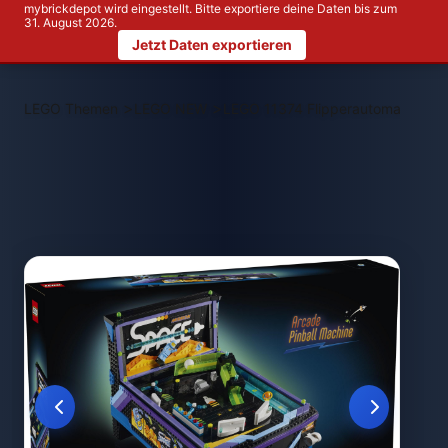
mybrickdepot wird eingestellt. Bitte exportiere deine Daten bis zum
31. August 2026.
Jetzt Daten exportieren
>
>
LEGO Themen
LEGO NEW
LEGO 11374 Flipperautomat