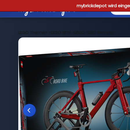
mybrickdepot wird einges
LEGO Themen
>
LEGO NEW
>
LEGO 11380 Rennrad