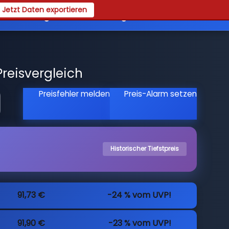
Jetzt Daten exportieren
es
Registrieren
Login
reisvergleich
Preisfehler melden
Preis-Alarm setzen
Historischer Tiefstpreis
91,73 €
-24 % vom UVP!
91,90 €
-23 % vom UVP!