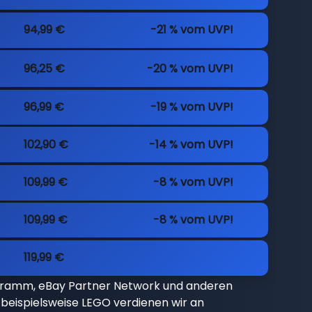
94,99 €
-21 % vom UVP!
96,25 €
-20 % vom UVP!
96,99 €
-19 % vom UVP!
102,90 €
-14 % vom UVP!
109,99 €
-8 % vom UVP!
109,99 €
-8 % vom UVP!
119,99 €
gramm, eBay Partner Network und anderen
beispielsweise LEGO verdienen wir an