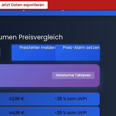
Jetzt Daten exportieren
es
Registrieren
Login
umen Preisvergleich
Preisfehler melden
Preis-Alarm setzen
Historischer Tiefstpreis
42,99 €
-28 % vom UVP!
44,99 €
-25 % vom UVP!