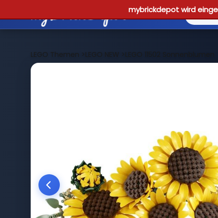
mybrickdepot wird einges
LEGO Themen
>
LEGO NEW
>
LEGO 11502 Sonnenblumen