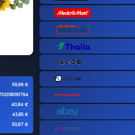
59,99 €
702018061794
40,84 €
43,85 €
50,87 €