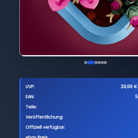
UVP:
29,99 € 
EAN:
5
Teile:
Veröffentlichung:
Offiziell verfügbar:
ebay Preis: