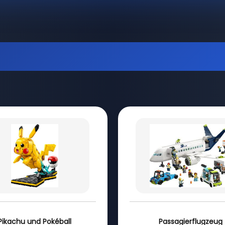
Pikachu und Pokéball
Passagierflugzeug