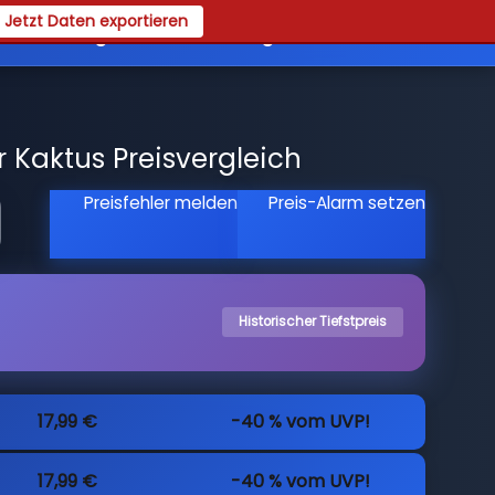
Jetzt Daten exportieren
es
Registrieren
Login
 Kaktus Preisvergleich
Preisfehler melden
Preis-Alarm setzen
Historischer Tiefstpreis
17,99 €
-40 % vom UVP!
17,99 €
-40 % vom UVP!