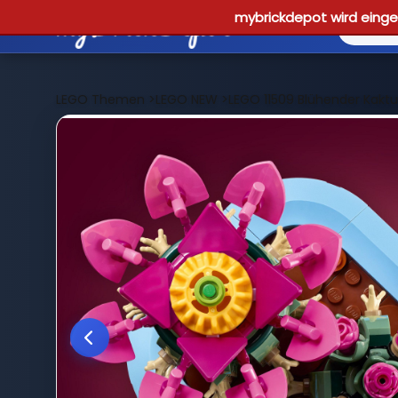
mybrickdepot wird einges
LEGO Themen
>
LEGO NEW
>
LEGO 11509 Blühender Kaktu