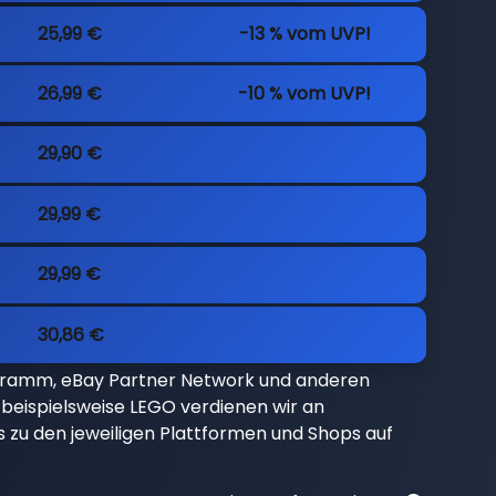
25,99 €
-13 % vom UVP!
26,99 €
-10 % vom UVP!
29,90 €
29,99 €
29,99 €
30,86 €
gramm, eBay Partner Network und anderen
beispielsweise LEGO verdienen wir an
nks zu den jeweiligen Plattformen und Shops auf