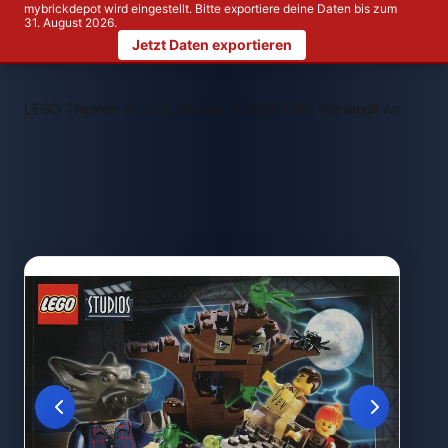
mybrickdepot wird eingestellt. Bitte exportiere deine Daten bis zum
31. August 2026.
Jetzt Daten exportieren
>
>
LEGO Themen
LEGO Studios
LEGO 1380 Werewolf Ambush