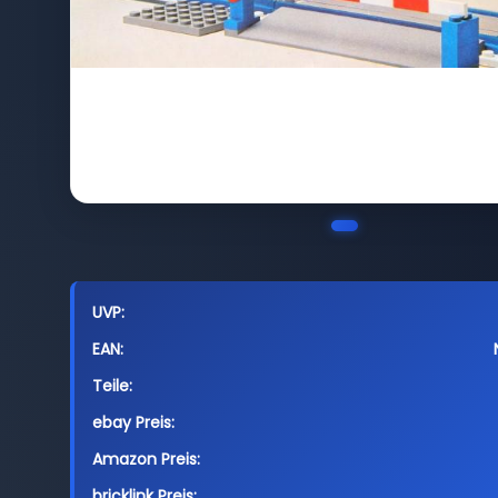
UVP:
EAN:
Teile:
ebay Preis:
Amazon Preis:
bricklink Preis: