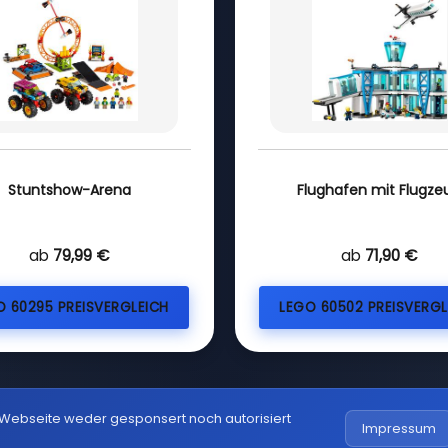
Stuntshow-Arena
Flughafen mit Flugze
ab
79,99 €
ab
71,90 €
O 60295 PREISVERGLEICH
LEGO 60502 PREISVERGL
 Webseite weder gesponsert noch autorisiert
Impressum