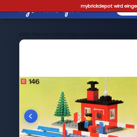
mybrickdepot wird einges
LEGO Themen
>
LEGO Trains
>
LEGO 146 Level Crossing