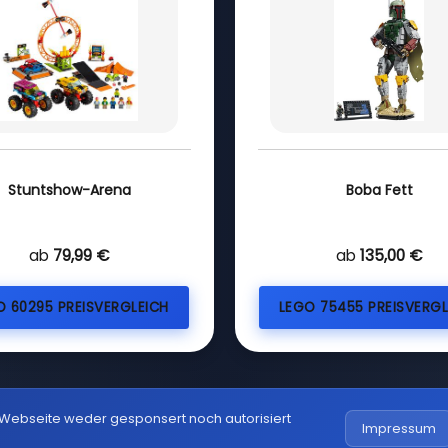
Stuntshow-Arena
Boba Fett
ab
79,99 €
ab
135,00 €
O 60295 PREISVERGLEICH
LEGO 75455 PREISVERGL
 Webseite weder gesponsert noch autorisiert
Impressum