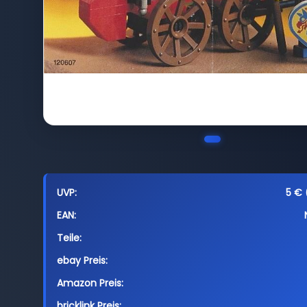
UVP:
5 € 
EAN:
Teile:
ebay Preis:
Amazon Preis:
bricklink Preis: