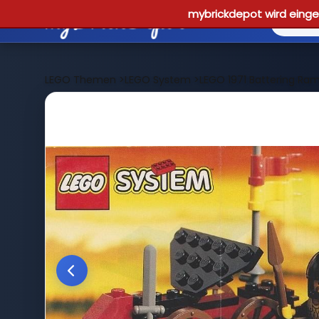
mybrickdepot wird einges
LEGO Themen
>
LEGO System
>
LEGO 1971 Battering Ra