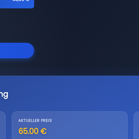
ng
AKTUELLER PREIS
65.00 €