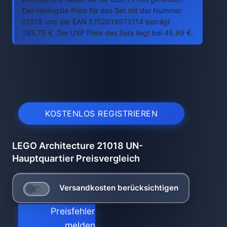
Der niedrigste Preis für das Set mit der Nummer
21018 und der EAN 5702014973114 beträgt
285,75 €. Der UVP Preis des Sets liegt bei 49,99 €.
KOSTENLOS REGISTRIEREN
LEGO Architecture 21018 UN-
Hauptquartier Preisvergleich
Versandkosten berücksichtigen
Preisfehler
melden