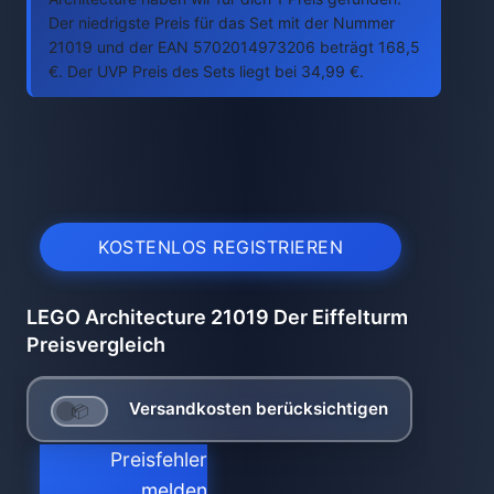
Der niedrigste Preis für das Set mit der Nummer
21019 und der EAN 5702014973206 beträgt 168,5
€. Der UVP Preis des Sets liegt bei 34,99 €.
KOSTENLOS REGISTRIEREN
LEGO Architecture 21019 Der Eiffelturm
Preisvergleich
Versandkosten berücksichtigen
Preisfehler
melden