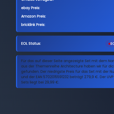
ebay Preis:
Amazon Preis:
bricklink Preis:
EOL Status:
EO
Für das auf dieser Seite angezeigte Set mit dem N
aus der Themenreihe Architecture haben wir für dich
gefunden. Der niedrigste Preis für das Set mit der
und der EAN 5702015591232 beträgt 279,9 €. Der UVP 
Sets liegt bei 29,99 €.