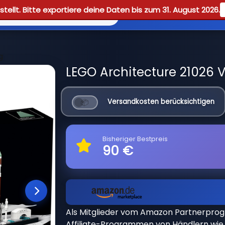
tellt. Bitte exportiere deine Daten bis zum 31. August 2026.
Reviews
Guid
g
LEGO Architecture 21026 
Versandkosten berücksichtigen
Bisheriger Bestpreis
90 €
Als Mitglieder vom Amazon Partnerpro
Affiliate-Programmen von Händlern wie 