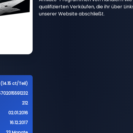
qualifizierten Verkäufen, die ihr über Li
unserer Website abschließt.
(14.15 ct/Teil)
5702015591232
212
02.01.2016
16.12.2017
23 Monate