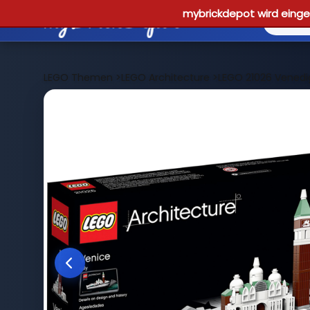
mybrickdepot wird einges
LEGO Themen
>
LEGO Architecture
>
LEGO 21026 Venedi