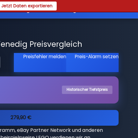
Jetzt Daten exportieren
es
Registrieren
Login
Venedig Preisvergleich
Preisfehler melden
Preis-Alarm setzen
Historischer Tiefstpreis
279,90 €
gramm, eBay Partner Network und anderen
beispielsweise LEGO verdienen wir an