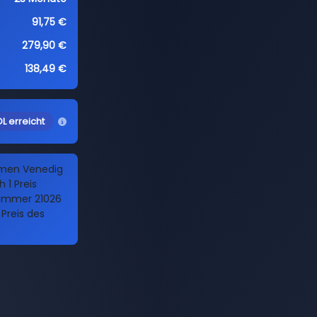
91,75 €
279,90 €
138,49 €
L erreicht
amen Venedig
 1 Preis
 Nummer 21026
Preis des