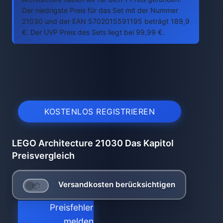
Der niedrigste Preis für das Set mit der Nummer
21030 und der EAN 5702015591195 beträgt 189,9
€. Der UVP Preis des Sets liegt bei 99,99 €.
KOSTENLOS REGISTRIEREN
LEGO Architecture 21030 Das Kapitol
Preisvergleich
Versandkosten berücksichtigen
Preisfehler
melden