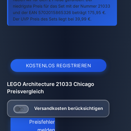
niedrigste Preis für das Set mit der Nummer 21033
und der EAN 5702015865326 beträgt 175,95 €.
Der UVP Preis des Sets liegt bei 39,99 €.
KOSTENLOS REGISTRIEREN
LEGO Architecture 21033 Chicago
Preisvergleich
Versandkosten berücksichtigen
Preisfehler
melden