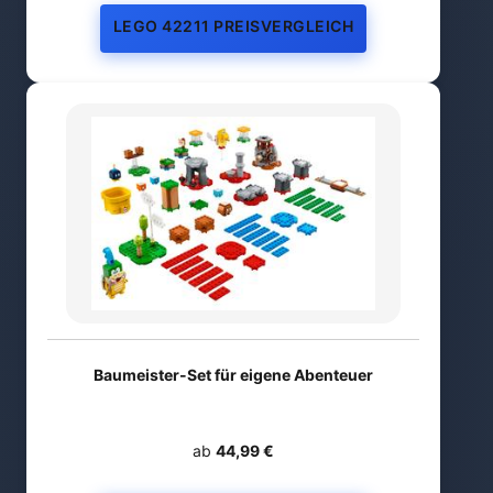
LEGO 42211 PREISVERGLEICH
Baumeister-Set für eigene Abenteuer
ab
44,99 €