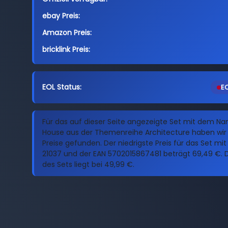
ebay Preis:
Amazon Preis:
bricklink Preis:
EOL Status:
EO
Für das auf dieser Seite angezeigte Set mit dem 
House aus der Themenreihe Architecture haben wir 
Preise gefunden. Der niedrigste Preis für das Set m
21037 und der EAN 5702015867481 beträgt 69,49 €. D
des Sets liegt bei 49,99 €.