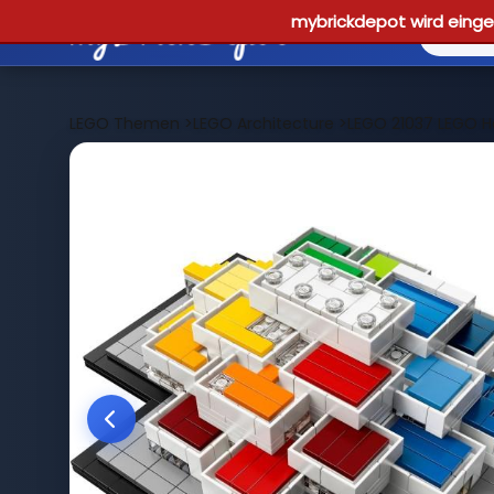
mybrickdepot wird einges
LEGO Themen
>
LEGO Architecture
>
LEGO 21037 LEGO 