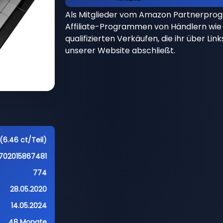
Als Mitglieder vom Amazon Partnerpro
Affiliate-Programmen von Händlern wie 
qualifizierten Verkäufen, die ihr über Li
unserer Website abschließt.
(6.46 ct/Teil)
702015867481
774
28.05.2020
14.05.2024
48 Monate