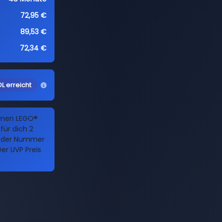
72,95 €
89,53 €
72,34 €
L erreicht
Namen LEGO®
für dich 2
it der Nummer
er UVP Preis