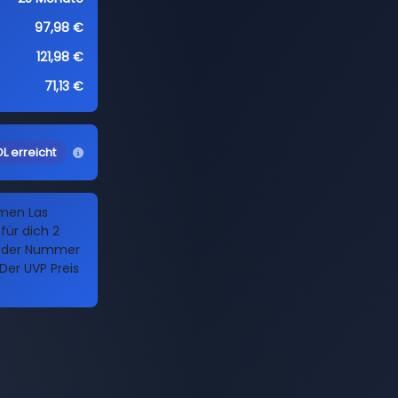
97,98 €
121,98 €
71,13 €
L erreicht
amen Las
für dich 2
it der Nummer
Der UVP Preis