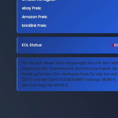
ebay Preis:
Amazon Preis:
bricklink Preis:
EOL Status:
EO
Für das auf dieser Seite angezeigte Set mit dem N
Vegas aus der Themenreihe Architecture haben wir 
Preise gefunden. Der niedrigste Preis für das Set m
21047 und der EAN 5702016348897 beträgt 98,89 €. 
des Sets liegt bei 39,99 €.