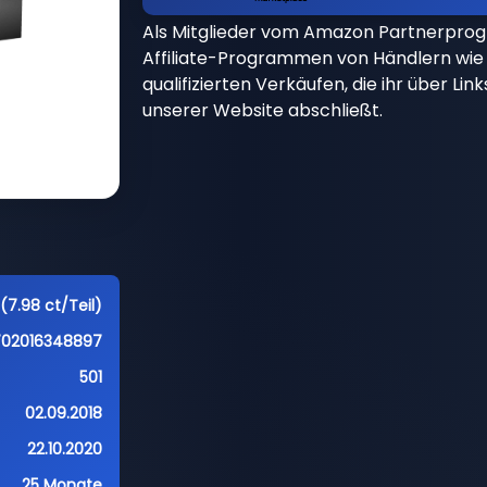
Als Mitglieder vom Amazon Partnerpro
Affiliate-Programmen von Händlern wie 
qualifizierten Verkäufen, die ihr über Li
unserer Website abschließt.
(7.98 ct/Teil)
702016348897
501
02.09.2018
22.10.2020
25 Monate