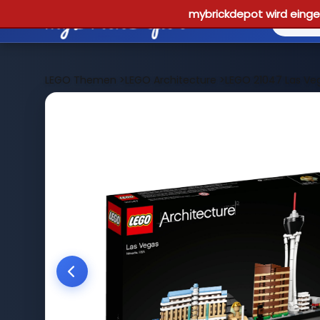
mybrickdepot wird einges
LEGO Themen
>
LEGO Architecture
>
LEGO 21047 Las Ve