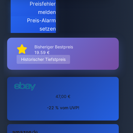
Preisfehler
melden
Preis-Alarm
setzen
Bisheriger Bestpreis
19.59 €
Historischer Tiefstpreis
47,00 €
-22 % vom UVP!