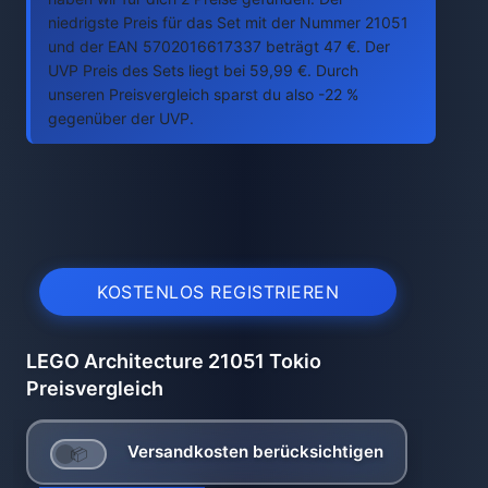
niedrigste Preis für das Set mit der Nummer 21051
und der EAN 5702016617337 beträgt 47 €. Der
UVP Preis des Sets liegt bei 59,99 €. Durch
unseren Preisvergleich sparst du also -22 %
gegenüber der UVP.
KOSTENLOS REGISTRIEREN
LEGO Architecture 21051 Tokio
Preisvergleich
Versandkosten berücksichtigen